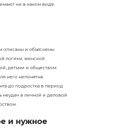
имают ни в каком виде.
м описаны и объяснены
ой логики, женской
й, детьми и обществом.
я него непонятна.
нта до подростка в период
 неудач в личной и деловой
рством.
ое и нужное