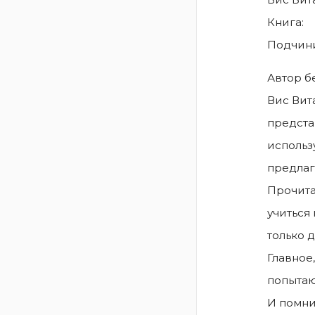
Книга:
Подчинис
Автор б
Вис Вит
предста
использ
предлаг
Прочита
учиться
только д
Главное
попытаю
И помнит