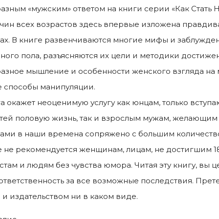
азным «мужским» ответом на книги серии «Как Стать 
чин всех возрастов здесь впервые изложена правдив
х. В книге развенчиваются многие мифы и заблужден
ного пола, разъясняются их цели и методики достиже
азное мышление и особенности женского взгляда на м
 способы манипуляции.
га окажет неоценимую услугу как юнцам, только вступ
тей половую жизнь, так и взрослым мужам, желающим 
ми в наши времена сопряжено с большим количеств
 не рекомендуется женщинам, лицам, не достигшим 18
там и людям без чувства юмора. Читая эту книгу, вы 
 ответственность за все возможные последствия. Пре
 и издательством ни в каком виде.