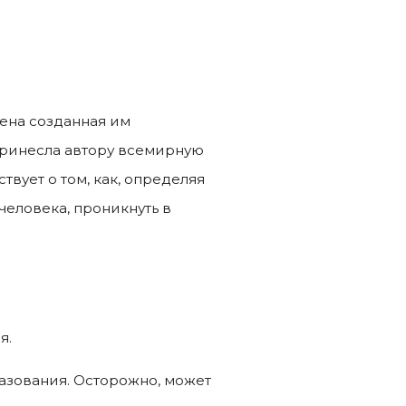
жена созданная им
принесла автору всемирную
твует о том, как, определяя
человека, проникнуть в
я.
азования. Осторожно, может