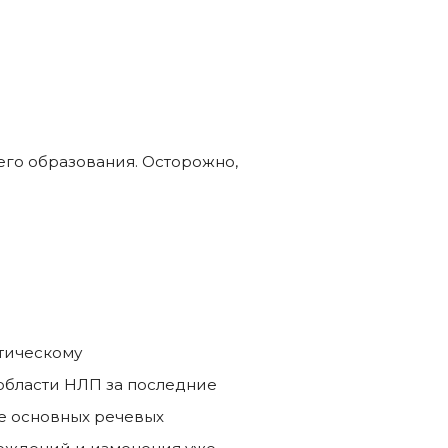
его образования. Осторожно,
тическому
области НЛП за последние
ие основных речевых