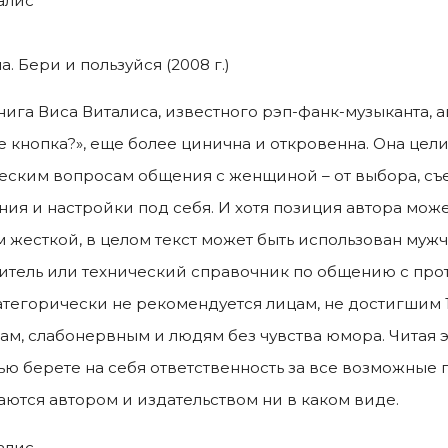
алис
. Бери и пользуйся (2008 г.)
нига Виса Виталиса, известного рэп-фанк-музыканта, 
ее кнопка?», еще более цинична и откровенна. Она це
еским вопросам общения с женщиной – от выбора, съе
ния и настройки под себя. И хотя позиция автора може
 жесткой, в целом текст может быть использован мужч
итель или технический справочник по общению с пр
атегорически не рекомендуется лицам, не достигшим 1
м, слабонервным и людям без чувства юмора. Читая эт
ью берете на себя ответственность за все возможные 
ются автором и издательством ни в каком виде.
алис