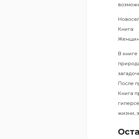
возможн
Новосел
Книга:
Женщина
В книге
природа
загадоч
После п
Книга п
гиперсе
жизни, 
Оста