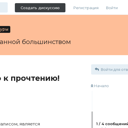
Создать дискуссию
Регистрация
Войти
туры
ванной большинством
Войти для от
 к прочтению!
Начало
алисом, является
1
/
4
сообщени