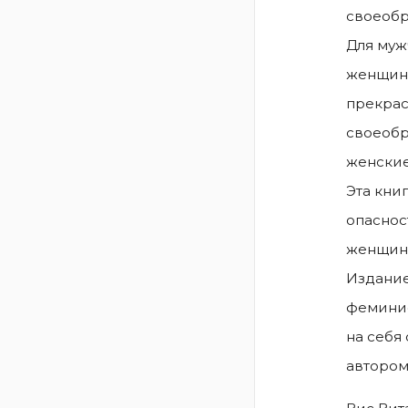
своеобр
Для муж
женщина
прекрас
своеобр
женские
Эта кни
опаснос
женщина
Издание
феминис
на себя
автором