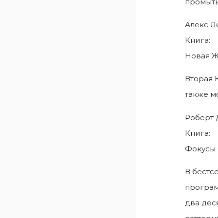
промыть
Алекс Л
Книга:
Новая Ж
Вторая 
также м
Роберт 
Книга:
Фокусы 
В бестс
програм
два дес