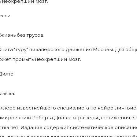
 неокрепший мозг.
если
жизнь без трусов.
Книга "гуру" пикаперского движения Москвы. Для общ
ожет промыть неокрепший мозг.
Дилтс
языка.
еллере известнейшего специалиста по нейро-лингвис
мированию Роберта Дилтса отражены достижения в 
ятка лет. Издание содержит систематическое описан