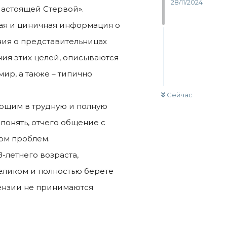
28/11/2024
Настоящей Стервой».
ая и циничная информация о
ия о представительницах
ния этих целей, описываются
ир, а также – типично
Сейчас
ающим в трудную и полную
понять, отчего общение с
ом проблем.
-летнего возраста,
целиком и полностью берете
тензии не принимаются