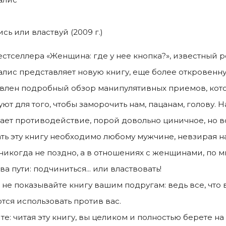
ь или властвуй (2009 г.)
естселлера «Женщина: где у нее кнопка?», известный 
алис представляет новую книгу, еще более откровенну
влен подробный обзор манипулятивных приемов, ко
уют для того, чтобы заморочить нам, пацанам, голову.
ает противодействие, порой довольно циничное, но 
ть эту книгу необходимо любому мужчине, невзирая на
 никогда не поздно, а в отношениях с женщинами, по м
ва пути: подчиниться... или властвовать!
, не показывайте книгу вашим подругам: ведь все, что 
тся использовать против вас.
е: читая эту книгу, вы целиком и полностью берете на