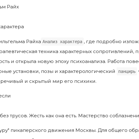
ьм Райх
характера
ильгельма Райха
, где подробно изло
Анализ характера
рапевтическая техника характерных сопротивлений, 
ость и открыла новую эпоху психоанализа. Работа повес
рные установки, позы и характерологический
панцирь
речивый и скрытый мир его психики.
если
без трусов. Жесть как она есть. Мастерство соблазнени
гуру" пикаперского движения Москвы. Для общего обр