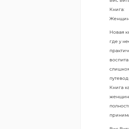
Вис Вит
Книга:
Женщина
Новая к
где у н
практич
воспита
слишком
путевод
Книга к
женщина
полност
принима
Вис Вит