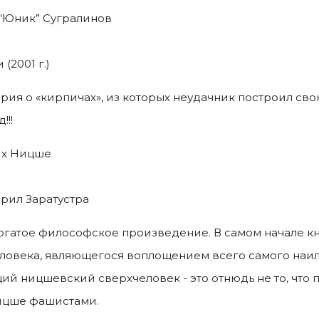
“Юник” Сугралинов
(2001 г.)
ория о «кирпичах», из которых неудачник построил свою
!!!
х Ницше
орил Заратустра
огатое философское произведение. В самом начале кн
ловека, являющегося воплощением всего самого наил
ий ницшевский сверхчеловек - это отнюдь не то, что
ицше фашистами.