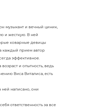
рок-музыкант и вечный циник,
ю и жесткую. В ней
торые коварные девицы
 На каждый прием автор
всегда эффективное.
 возраст и опытность, ведь
нению Виса Виталиса, есть
в ней написано, они
 себя ответственность за все