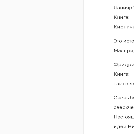
Данияр 
Книга:
Кирпичи 
Это ист
Маст рид
Фридри
Книга:
Так гов
Очень б
сверхче
Настоящ
идей Н